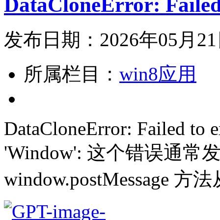
DataCloneError: Failed 
发布日期：2026年05月2
所属栏目：
win8应用
DataCloneError: Failed to 
'Window': 这个错误
window.postMessag