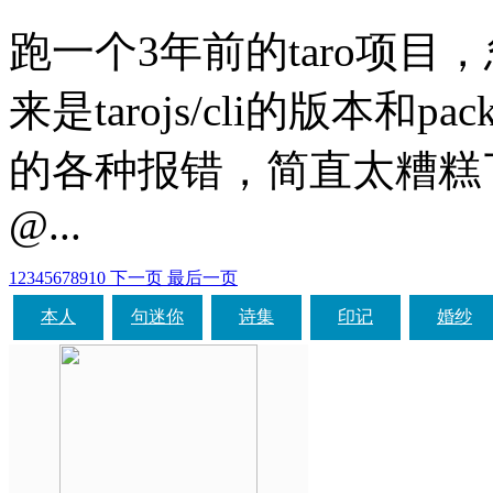
跑一个3年前的taro项
来是tarojs/cli的版本和p
的各种报错，简直太糟糕了！ 卸载
@...
1
2
3
4
5
6
7
8
9
10
下一页
最后一页
本人
句迷你
诗集
印记
婚纱