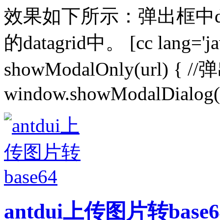
效果如下所示：弹出框中da
的datagrid中。 [cc lang='java
showModalOnly(url) { /
window.showModalDialog(ur
antdui上传图片转base6