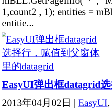
mBLL.GetPageInfo("*", "Mo
1,count2 , 1); entities = 
entitie...
EasyUI弹出框datagri
2013年04月02日
|
EasyUI