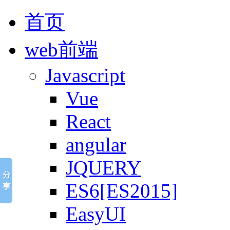
首页
web前端
Javascript
Vue
React
angular
JQUERY
ES6[ES2015]
EasyUI