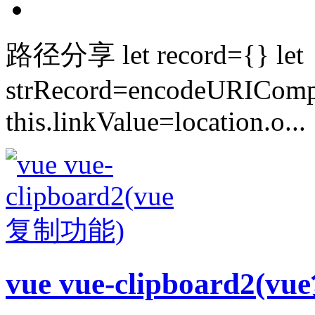
路径分享 let record={} let
strRecord=encodeURICompo
this.linkValue=location.o...
vue vue-clipboard2(