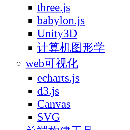
three.js
babylon.js
Unity3D
计算机图形学
web可视化
echarts.js
d3.js
Canvas
SVG