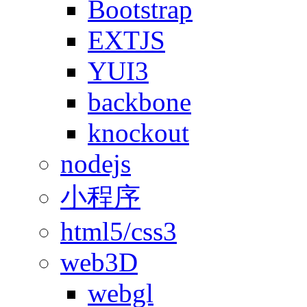
Bootstrap
EXTJS
YUI3
backbone
knockout
nodejs
小程序
html5/css3
web3D
webgl